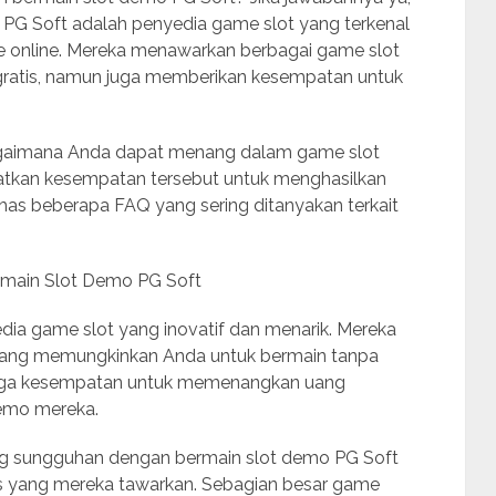
 PG Soft adalah penyedia game slot yang terkenal
me online. Mereka menawarkan berbagai game slot
ratis, namun juga memberikan kesempatan untuk
bagaimana Anda dapat menang dalam game slot
kan kesempatan tersebut untuk menghasilkan
s beberapa FAQ yang sering ditanyakan terkait
main Slot Demo PG Soft
dia game slot yang inovatif dan menarik. Mereka
ang memungkinkan Anda untuk bermain tanpa
juga kesempatan untuk memenangkan uang
emo mereka.
g sungguhan dengan bermain slot demo PG Soft
s yang mereka tawarkan. Sebagian besar game