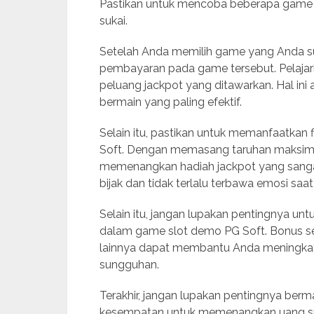
Pastikan untuk mencoba beberapa game
sukai.
Setelah Anda memilih game yang Anda s
pembayaran pada game tersebut. Pelajari
peluang jackpot yang ditawarkan. Hal i
bermain yang paling efektif.
Selain itu, pastikan untuk memanfaatka
Soft. Dengan memasang taruhan maksim
memenangkan hadiah jackpot yang sanga
bijak dan tidak terlalu terbawa emosi saa
Selain itu, jangan lupakan pentingnya un
dalam game slot demo PG Soft. Bonus seper
lainnya dapat membantu Anda meningk
sungguhan.
Terakhir, jangan lupakan pentingnya ber
kesempatan untuk memenangkan uang su