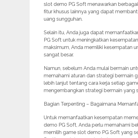
slot demo PG Soft menawarkan berbagai jen
fitur khusus lainnya yang dapat memba
uang sungguhan.
Selain itu, Anda juga dapat memanfaatk
PG Soft untuk meningkatkan kesempata
maksimum, Anda memiliki kesempatan un
sangat besar.
Namun, sebelum Anda mulai bermain un
memahami aturan dan strategi bermain g
lebih lanjut tentang cara kerja setiap ga
mengembangkan strategi bermain yang s
Bagian Terpenting – Bagaimana Memanf
Untuk memanfaatkan kesempatan memen
demo PG Soft, Anda perlu memahami bebe
memilih game slot demo PG Soft yang se