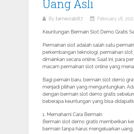
Uang Asli
By
tamecrab87
February 16, 20
Keuntungan Bermain Slot Demo Gratis 
Permainan slot adalah salah satu permaina
perkembangan teknologi, permainan slot
dimainkan secara online. Saat ini, par
macam permainan slot online yang mena
Bagi pemain baru, bermain slot demo gra
menjadi pilihan yang menguntungkan. Ad
dengan bermain slot demo gratis sebelum
beberapa keuntungan yang bisa didapatk
1. Memahami Cara Bermain
Bermain slot demo gratis memberikan k
bermain tanpa harus mengeluarkan uang