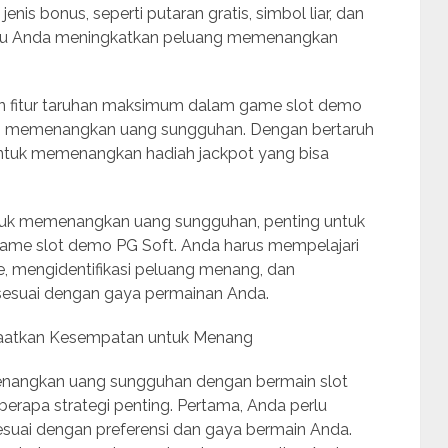
is bonus, seperti putaran gratis, simbol liar, dan
ntu Anda meningkatkan peluang memenangkan
an fitur taruhan maksimum dalam game slot demo
n memenangkan uang sungguhan. Dengan bertaruh
tuk memenangkan hadiah jackpot yang bisa
tuk memenangkan uang sungguhan, penting untuk
ame slot demo PG Soft. Anda harus mempelajari
me, mengidentifikasi peluang menang, dan
esuai dengan gaya permainan Anda.
aatkan Kesempatan untuk Menang
angkan uang sungguhan dengan bermain slot
rapa strategi penting. Pertama, Anda perlu
suai dengan preferensi dan gaya bermain Anda.