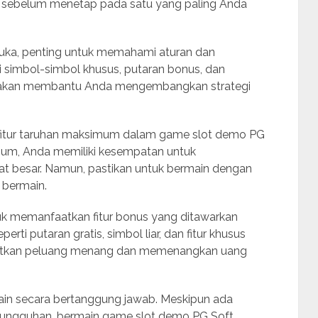
 sebelum menetap pada satu yang paling Anda
uka, penting untuk memahami aturan dan
 simbol-simbol khusus, putaran bonus, dan
ni akan membantu Anda mengembangkan strategi
n fitur taruhan maksimum dalam game slot demo PG
um, Anda memiliki kesempatan untuk
t besar. Namun, pastikan untuk bermain dengan
t bermain.
tuk memanfaatkan fitur bonus yang ditawarkan
ti putaran gratis, simbol liar, dan fitur khusus
atkan peluang menang dan memenangkan uang
main secara bertanggung jawab. Meskipun ada
ngguhan, bermain game slot demo PG Soft